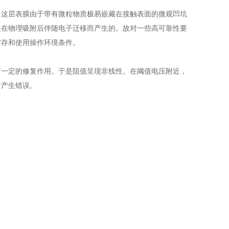
，这层表膜由于带有微粒物质极易嵌藏在接触表面的微观凹坑
是在物理吸附后伴随电子迁移而产生的。故对一些高可靠性要
贮存和使用操作环境条件。
有一定的修复作用。于是阻值呈现非线性。在阈值电压附近，
时产生错误。